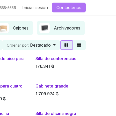
enos
Iniciar sesión
Contáctenos
-555-5556
Cajones
Archivadores
Cont
Destacado
Ordenar por:
 de piso para
Silla de conferencias
176.341
₲
 para cuatro
Gabinete grande
1.709.974
₲
0
₲
ficina
Silla de oficina negra