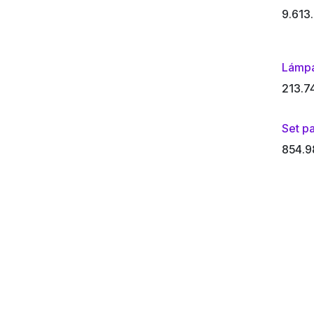
9.613
Lámpa
213.7
Set pa
854.9