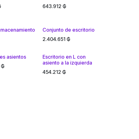
₲
643.912
₲
almacenamiento
Conjunto de escritorio
2.404.651
₲
res asientos
Escritorio en L con
asiento a la izquierda
₲
454.212
₲