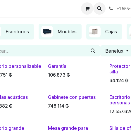
os
Noticias
Historias de éxito
Sobre nosotros
Contáct
+1 555
Escritorios
Muebles
Cajas
Benelux
orio personalizable
Garantía
Protector
silla
.751
₲
106.873
₲
64.124
₲
las acústicas
Gabinete con puertas
Escritorio
personas
.382
₲
748.114
₲
12.557.62
orio grande
Mesa grande para
Silla de o