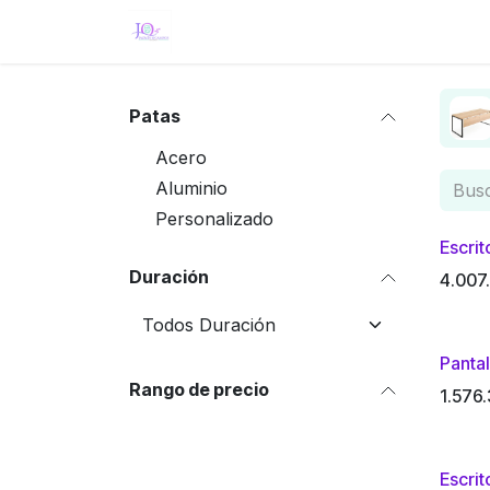
Ir al contenido
Inicio
Eventos
Tienda
Servici
Patas
Acero
Aluminio
Personalizado
Escrit
Duración
4.007
Pantal
Rango de precio
1.576
Escrit