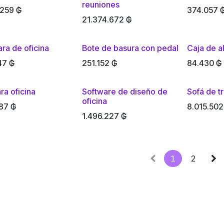
reuniones
.259
₲
374.057
21.374.672
₲
ra de oficina
Bote de basura con pedal
Caja de 
47
₲
251.152
₲
84.430
₲
ra oficina
Software de diseño de
Sofá de t
oficina
87
₲
8.015.502
1.496.227
₲
1
2