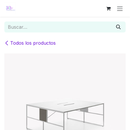
Ir al contenido
Todos los productos