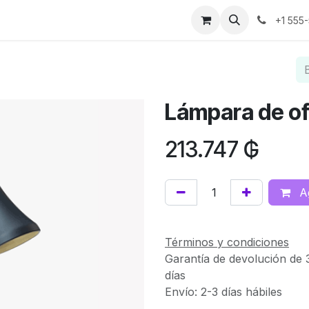
os
Noticias
Historias de éxito
Sobre nosotros
Contáct
+1 555
Lámpara de of
213.747
₲
Ag
Términos y condiciones
Garantía de devolución de 
días
Envío: 2-3 días hábiles