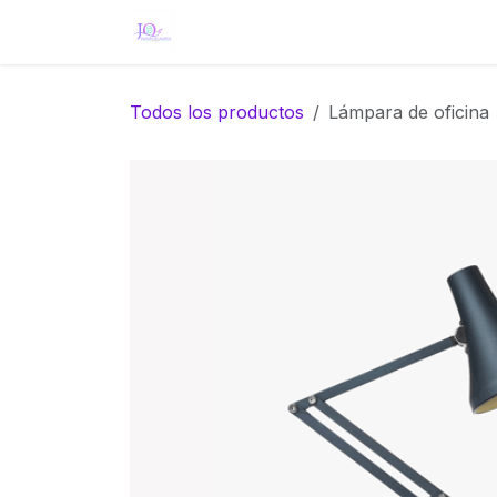
Ir al contenido
Inicio
Eventos
Tienda
Servici
Todos los productos
Lámpara de oficina