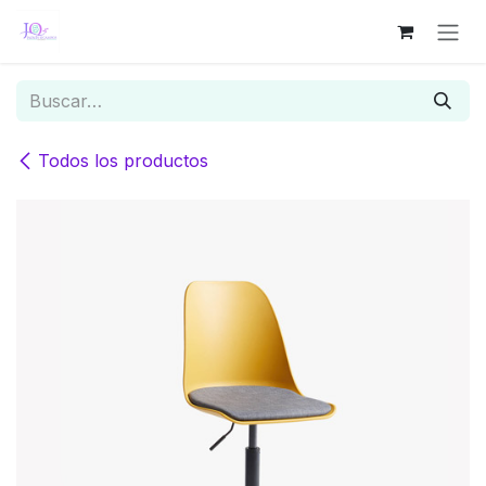
Ir al contenido
Todos los productos