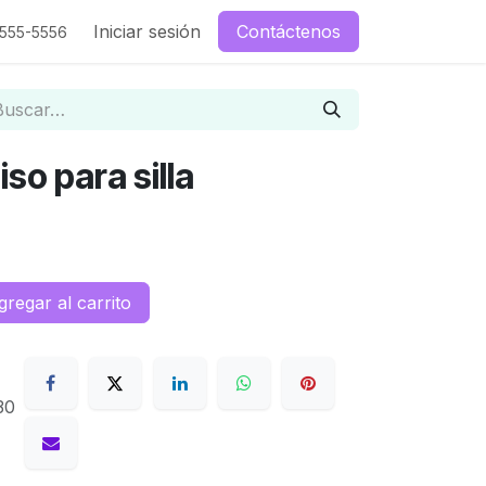
enos
Iniciar sesión
Contáctenos
-555-5556
so para silla
regar al carrito
30