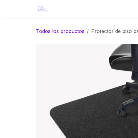
Ir al contenido
Inicio
Eventos
Tienda
Servici
Todos los productos
Protector de piso pa