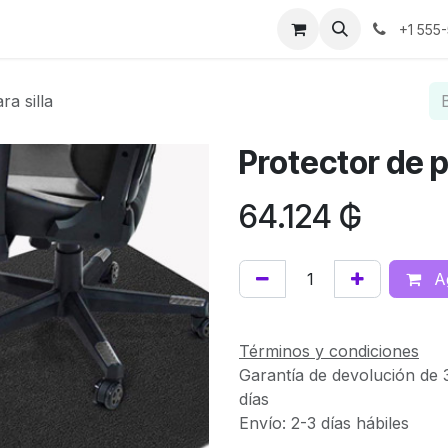
os
Noticias
Historias de éxito
Sobre nosotros
Contáct
+1 555
ra silla
Protector de pi
64.124
₲
Ag
Términos y condiciones
Garantía de devolución de 
días
Envío: 2-3 días hábiles