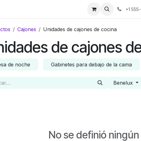
os
Noticias
Historias de éxito
Sobre nosotros
Contáct
+1 555
ctos
Cajones
Unidades de cajones de cocina
idades de cajones de
sa de noche
Gabinetes para debajo de la cama
Benelux
No se definió ningún