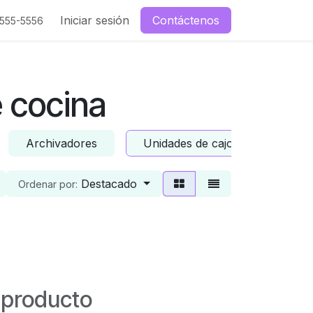
enos
Iniciar sesión
Contáctenos
-555-5556
 cocina
Archivadores
Unidades de cajones de cocina
Destacado
Ordenar por:
 producto