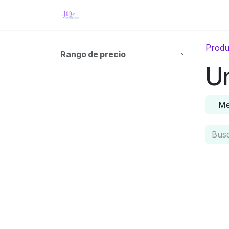
Ir al contenido
Inicio
Eventos
Tienda
Servici
Produ
Rango de precio
Un
Me