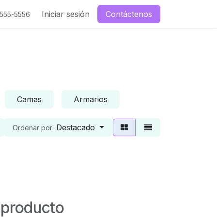
enos
Iniciar sesión
Contáctenos
-555-5556
Camas
Armarios
Destacado
Ordenar por:
 producto