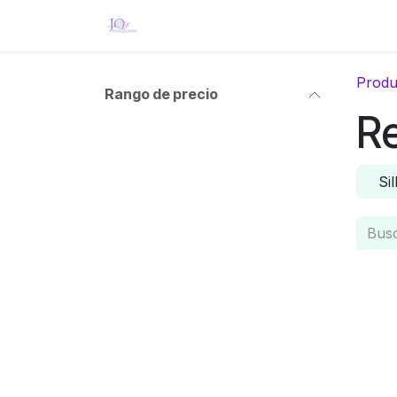
Ir al contenido
Inicio
Eventos
Tienda
Servici
Produ
Rango de precio
Re
Sil