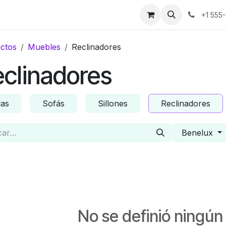
os
Noticias
Historias de éxito
Sobre nosotros
Contáct
+1 555
ctos
Muebles
Reclinadores
clinadores
las
Sofás
Sillones
Reclinadores
Benelux
No se definió ningún