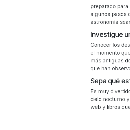
preparado para 
algunos pasos q
astronomía sean 
Investigue u
Conocer los det
el momento que 
más antiguas de 
que han observa
Sepa qué es
Es muy divertid
cielo nocturno y
web y libros que
Consiga un 
Los clubes de a