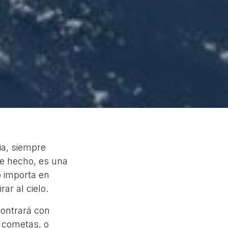
ia, siempre
De hecho, es una
o importa en
ar al cielo.
contrará con
, cometas, o