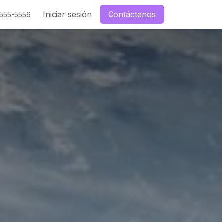
enos
Iniciar sesión
Contáctenos
-555-5556