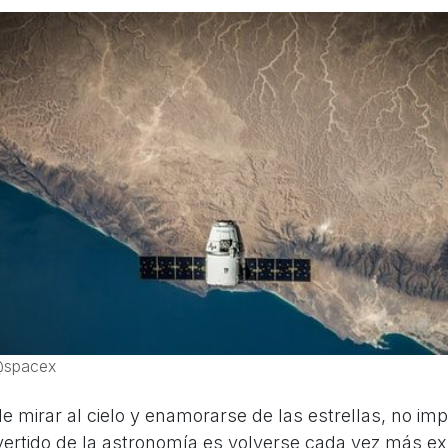
@spacex
 mirar al cielo y enamorarse de las estrellas, no imp
ertido de la astronomía es volverse cada vez más ex