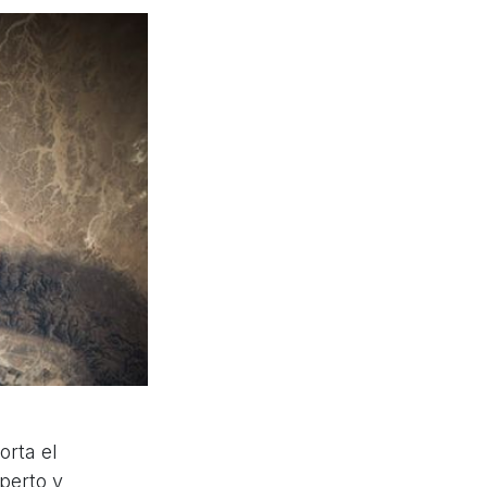
orta el
perto y