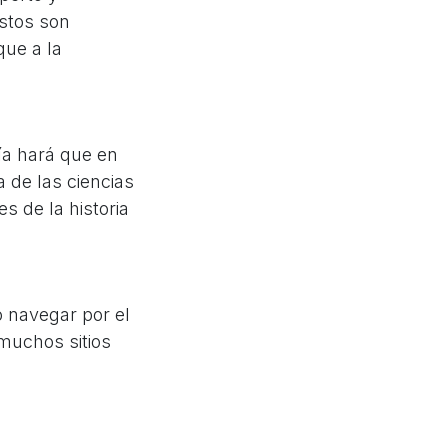
Estos son
ue a la
ía hará que en
 de las ciencias
s de la historia
 navegar por el
 muchos sitios
onados bien